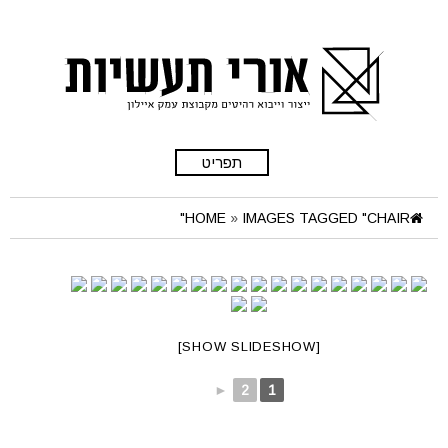
תפריט
HOME
»
IMAGES TAGGED "CHAIR"
[SHOW SLIDESHOW]
►
2
1