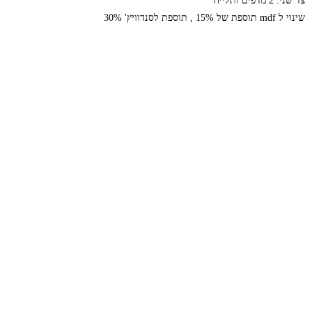
צד שני: 2 מדפים ותלייה
שינוי ל mdf תוספת של 15% , תוספת לסנדוויץ' 30%