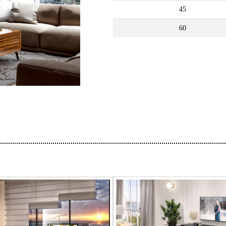
45
60